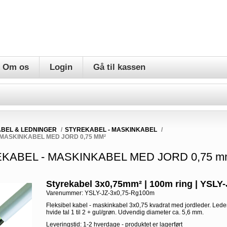
Om os
Login
Gå til kassen
BEL & LEDNINGER
/
STYREKABEL - MASKINKABEL
/
MASKINKABEL MED JORD 0,75 MM²
KABEL - MASKINKABEL MED JORD 0,75 m
Styrekabel 3x0,75mm² | 100m ring | YSLY-
Varenummer:
YSLY-JZ-3x0,75-Rg100m
Fleksibel kabel - maskinkabel 3x0,75 kvadrat med jordleder. Led
hvide tal 1 til 2 + gul/grøn. Udvendig diameter ca. 5,6 mm.
Leveringstid: 1-2 hverdage - produktet er lagerført