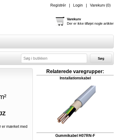
Registrér
Login
Varekurv
(0)
Varekurv
Der er ikke tilføjet nogle artikler
Søg
Relaterede varegrupper:
Installationskabel
m²
JZ
er er mærket med
Gummikabel H07RN-F