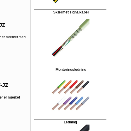
Skærmet signalkabel
JZ
er er mærket med
Monteringsledning
Y-JZ
der er mærket
Ledning