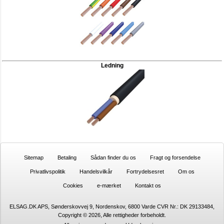
Ledning
Sitemap
Betaling
Sådan finder du os
Fragt og forsendelse
Privatlivspolitik
Handelsvilkår
Fortrydelsesret
Om os
Cookies
e-mærket
Kontakt os
ELSAG.DK APS, Sønderskovvej 9, Nordenskov, 6800 Varde CVR Nr.: DK 29133484,
Copyright © 2026, Alle rettigheder forbeholdt.