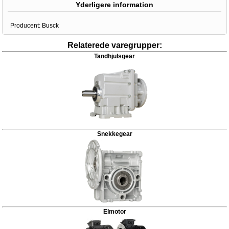
Yderligere information
Producent:
Busck
Relaterede varegrupper:
Tandhjulsgear
Snekkegear
Elmotor