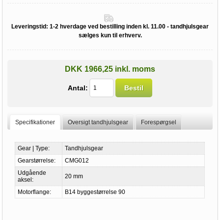
Leveringstid:
1-2 hverdage ved bestilling inden kl. 11.00 - tandhjulsgear
sælges kun til erhverv.
DKK 1966,25 inkl. moms
Antal:
Bestil
Specifikationer
Oversigt tandhjulsgear
Forespørgsel
Gear | Type:
Tandhjulsgear
Gearstørrelse:
CMG012
Udgående
20 mm
aksel:
Motorflange:
B14 byggestørrelse 90