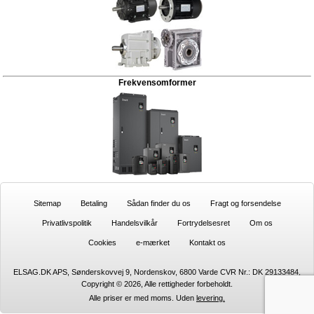
Frekvensomformer
Sitemap
Betaling
Sådan finder du os
Fragt og forsendelse
Privatlivspolitik
Handelsvilkår
Fortrydelsesret
Om os
Cookies
e-mærket
Kontakt os
ELSAG.DK APS, Sønderskovvej 9, Nordenskov, 6800 Varde CVR Nr.: DK 29133484,
Copyright © 2026, Alle rettigheder forbeholdt.
Alle priser er med moms. Uden
levering.