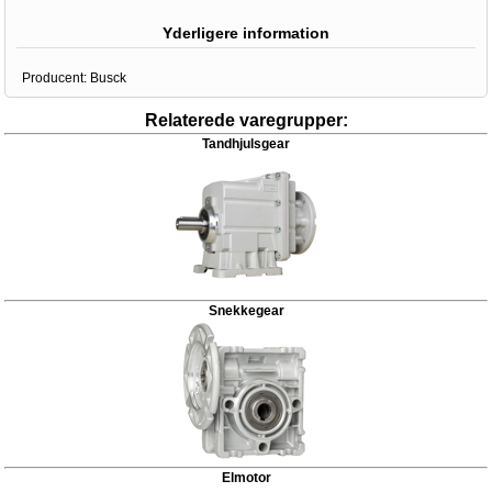
Yderligere information
Producent:
Busck
Relaterede varegrupper:
Tandhjulsgear
Snekkegear
Elmotor