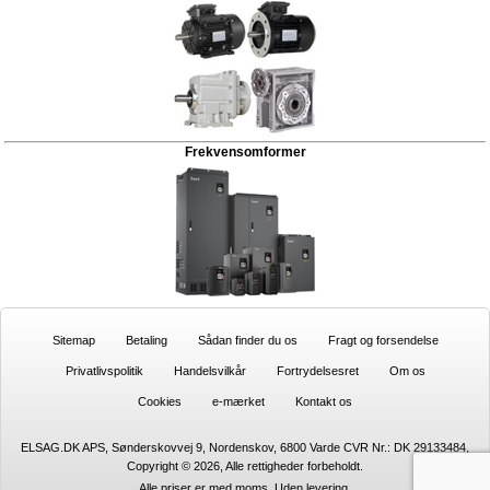
Frekvensomformer
Sitemap
Betaling
Sådan finder du os
Fragt og forsendelse
Privatlivspolitik
Handelsvilkår
Fortrydelsesret
Om os
Cookies
e-mærket
Kontakt os
ELSAG.DK APS, Sønderskovvej 9, Nordenskov, 6800 Varde CVR Nr.: DK 29133484,
Copyright © 2026, Alle rettigheder forbeholdt.
Alle priser er med moms. Uden
levering.