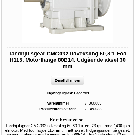
Tandhjulsgear CMG032 udveksling 60,8:1 Fod
H115. Motorflange 80B14. Udgående aksel 30
mm
E-mail til en ven
Tilgængelighed:
Lagerført
Varenummer:
7T360083
Producentens varenr.:
7T360083
Kort beskrivelse:
Tandhjulsgear CMG032 udveksling 60,80:1 = ca. 23 rpm med 1400 rpm
elmotor. Med fod, højde 115mm til midt aksel. Indgangssiden på gearet,
passer til elmotor med byggestørrelse 80B14. Udgående aksel 30 mm