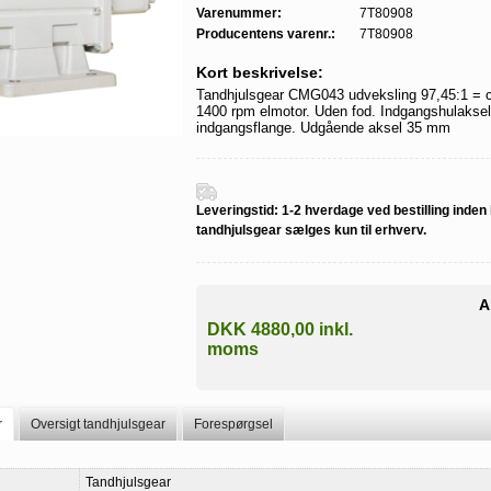
Varenummer:
7T80908
Producentens varenr.:
7T80908
Kort beskrivelse:
Tandhjulsgear CMG043 udveksling 97,45:1 = 
1400 rpm elmotor. Uden fod. Indgangshulakse
indgangsflange. Udgående aksel 35 mm
Leveringstid:
1-2 hverdage ved bestilling inden k
tandhjulsgear sælges kun til erhverv.
A
DKK 4880,00 inkl.
moms
r
Oversigt tandhjulsgear
Forespørgsel
Tandhjulsgear