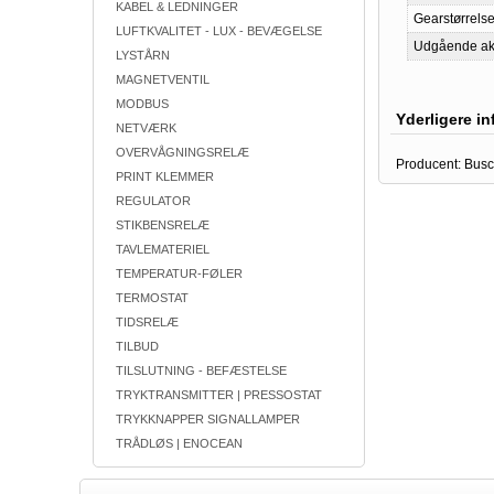
KABEL & LEDNINGER
Gearstørrelse
LUFTKVALITET - LUX - BEVÆGELSE
Udgående ak
LYSTÅRN
MAGNETVENTIL
MODBUS
Yderligere i
NETVÆRK
OVERVÅGNINGSRELÆ
Producent:
Busc
PRINT KLEMMER
REGULATOR
STIKBENSRELÆ
TAVLEMATERIEL
TEMPERATUR-FØLER
TERMOSTAT
TIDSRELÆ
TILBUD
TILSLUTNING - BEFÆSTELSE
TRYKTRANSMITTER | PRESSOSTAT
TRYKKNAPPER SIGNALLAMPER
TRÅDLØS | ENOCEAN