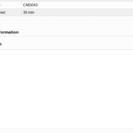
:
CMG043
sel:
35 mm
nformation
k