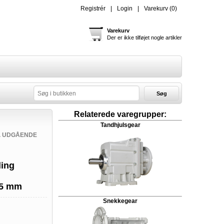
Registrér
Login
Varekurv
(0)
Varekurv
Der er ikke tilføjet nogle artikler
Søg
Relaterede varegrupper:
Tandhjulsgear
E. UDGÅENDE
ling
35 mm
Snekkegear