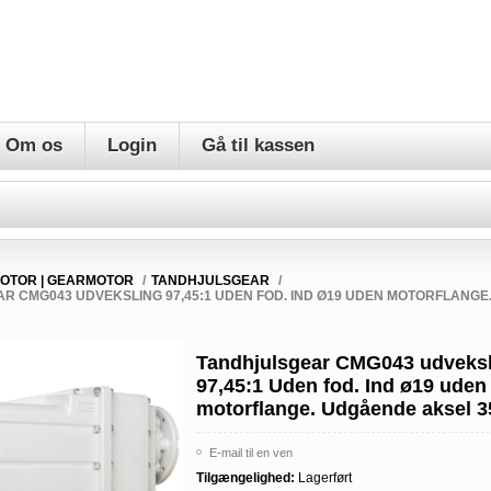
Om os
Login
Gå til kassen
OTOR | GEARMOTOR
/
TANDHJULSGEAR
/
R CMG043 UDVEKSLING 97,45:1 UDEN FOD. IND Ø19 UDEN MOTORFLANG
Tandhjulsgear CMG043 udveks
97,45:1 Uden fod. Ind ø19 uden
motorflange. Udgående aksel 
E-mail til en ven
Tilgængelighed:
Lagerført