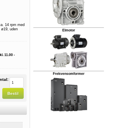
ca. 14 rpm med
l ø19, uden
Elmotor
l. 11.00 -
Frekvensomformer
ntal:
Bestil