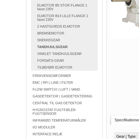
ELMOTOR B5 STOR FLANGE 1
faset 230V
ELMOTOR B14 LILLE FLANGE 1
faset 230V
2 HASTIGHEDS ELMOTOR
BREMSEMOTOR
SNEKKEGEAR
TANDHJULSGEAR
VINKLET TANDHJULSGEAR
FORSATS-GEAR
TILBEHØR ELMOTOR
FREKVENSOMFORMER
EMC | RFI | LINE | FILTER
FLOW SWITCH | LUFT | VAND
GASDETEKTOR | GASDETEKTERING
CENTRAL TIL GAS DETEKTOR
HYGROSTAT-FUGTFØLER-
FUGTSENSOR
Specifikatione
INFRARØD TEMPERATURMÅLER
I/O MODULER
INTERFACE RELÆ
Gear | Type: