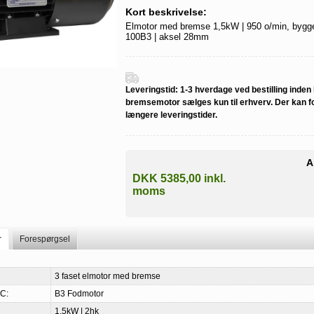
Kort beskrivelse:
Elmotor med bremse 1,5kW | 950 o/min, bygge
100B3 | aksel 28mm
Leveringstid:
1-3 hverdage ved bestilling inden k
bremsemotor sælges kun til erhverv. Der kan
længere leveringstider.
A
DKK 5385,00 inkl.
moms
r
Forespørgsel
3 faset elmotor med bremse
C:
B3 Fodmotor
1,5kW | 2hk