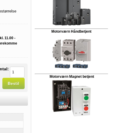
størrelse
Motorværn Håndbetjent
l. 11.00 -
 forekomme
ntal:
Motorværn Magnet betjent
Bestil