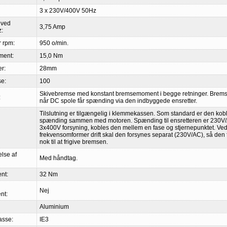
3 x 230V/400V 50Hz
 ved
3,75 Amp
:
 rpm:
950 o/min.
ment:
15,0 Nm
r:
28mm
se:
100
Skivebremse med konstant bremsemoment i begge retninger. Bremse
:
når DC spole får spænding via den indbyggede ensretter.
Tilslutning er tilgængelig i klemmekassen. Som standard er den kobl
spænding sammen med motoren. Spænding til ensretteren er 230V/
3x400V forsyning, kobles den mellem en fase og stjernepunktet. Ve
frekvensomformer drift skal den forsynes separat (230V/AC), så den
nok til at frigive bremsen.
else af
Med håndtag.
nt:
32 Nm
Nej
nt:
Aluminium
lasse:
IE3