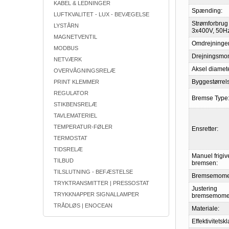
KABEL & LEDNINGER
Spænding:
LUFTKVALITET - LUX - BEVÆGELSE
Strømforbrug
LYSTÅRN
3x400V, 50Hz
MAGNETVENTIL
Omdrejninger
MODBUS
Drejningsmo
NETVÆRK
Aksel diamete
OVERVÅGNINGSRELÆ
Byggestørrel
PRINT KLEMMER
REGULATOR
Bremse Type
STIKBENSRELÆ
TAVLEMATERIEL
TEMPERATUR-FØLER
Ensretter:
TERMOSTAT
TIDSRELÆ
Manuel frigiv
TILBUD
bremsen:
TILSLUTNING - BEFÆSTELSE
Bremsemome
TRYKTRANSMITTER | PRESSOSTAT
Justering
TRYKKNAPPER SIGNALLAMPER
bremsemome
TRÅDLØS | ENOCEAN
Materiale:
Effektivitetsk