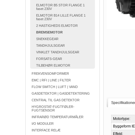
ELMOTOR B5 STOR FLANGE 1
faset 230V
ELMOTOR B14 LILLE FLANGE 1
faset 230V
2 HASTIGHEDS ELMOTOR
BREMSEMOTOR
SNEKKEGEAR
TANDHJULSGEAR
VINKLET TANDHJULSGEAR
FORSATS-GEAR
TILBEHØR ELMOTOR
FREKVENSOMFORMER
EMC | RFI | LINE | FILTER
FLOW SWITCH | LUFT | VAND
GASDETEKTOR | GASDETEKTERING
CENTRAL TIL GAS DETEKTOR
Specifikatione
HYGROSTAT-FUGTFØLER-
FUGTSENSOR
INFRARØD TEMPERATURMÅLER
Motortype:
I/O MODULER
Byggeform IE
INTERFACE RELÆ
Effekt: