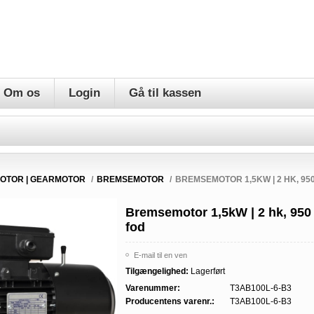
Om os
Login
Gå til kassen
OTOR | GEARMOTOR
/
BREMSEMOTOR
/
BREMSEMOTOR 1,5KW | 2 HK, 950
Bremsemotor 1,5kW | 2 hk, 950
fod
E-mail til en ven
Tilgængelighed:
Lagerført
Varenummer:
T3AB100L-6-B3
Producentens varenr.:
T3AB100L-6-B3