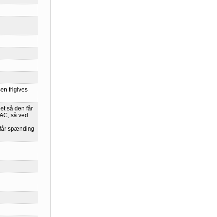
n frigives
et så den får
AC, så ved
d
 får spænding