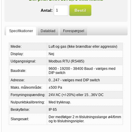
Antal:
Bestil
Specifikationer
Datablad
Forespørgsel
Medie:
Luft og gas (Ikke brændbar eller aggressiv)
Display:
Nej
Udgangssignal:
Modbus RTU (RS485)
9600 - 19200 - 38400 Baud - vælges med
Baudrate:
DIP switch
Adresse:
0...247 - vælges med DIP switch
Maks. måleområde:
±500 Pa
Forsyningsspænding:
24V AC (+/-20%) eller 15...36V DC
Nulpunktskalibrering:
Med trykknap.
Beskyttelse:
IP 65
Der medfølger 2 m tilslutningsslange ø4/6mm
Slangesæt:
og to tilslutningsnipler.