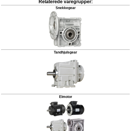
Relaterede varegrupper:
Snekkegear
Tandhjulsgear
Elmotor