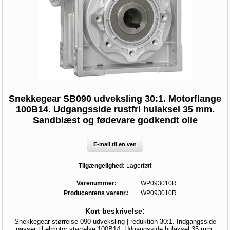
Snekkegear SB090 udveksling 30:1. Motorflange
100B14. Udgangsside rustfri hulaksel 35 mm.
Sandblæst og fødevare godkendt olie
E-mail til en ven
Tilgængelighed:
Lagerført
Varenummer:
WP093010R
Producentens varenr.:
WP093010R
Kort beskrivelse:
Snekkegear størrelse 090 udveksling | reduktion 30:1. Indgangsside
passer til elmotor størrelse 100B14. Udgangsside hulaksel 35 mm.