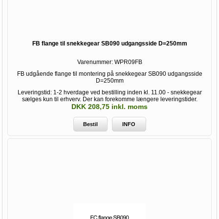
FB flange til snekkegear SB090 udgangsside D=250mm
Varenummer:
WPR09FB
FB udgående flange til montering på snekkegear SB090 udgangsside
D=250mm
Leveringstid: 1-2 hverdage ved bestilling inden kl. 11.00 - snekkegear
sælges kun til erhverv. Der kan forekomme længere leveringstider.
DKK 208,75 inkl. moms
Bestil
INFO