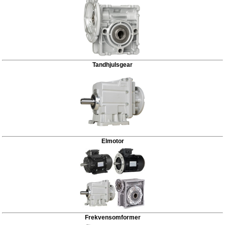
Tandhjulsgear
Elmotor
Frekvensomformer