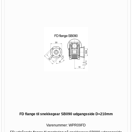
FD flange til snekkegear SB090 udgangsside D=210mm
Varenummer:
WPR09FD