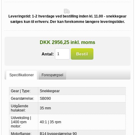
Leveringstid:
1-2 hverdage ved bestilling inden kl. 11.00 - snekkegear
sælges kun til erhverv. Der kan forekomme længere leveringstider.
DKK 2956,25 inkl. moms
Antal:
Bestil
Specifikationer
Forespørgsel
Gear | Type:
Snekkegear
Gearstørrelse:
SB090
Udgående
35 mm
hulaksel:
Udveksling |
1400 rpm
40:1 | 35 rpm
motor:
Motorflange:
B14 byggestørrelse 90