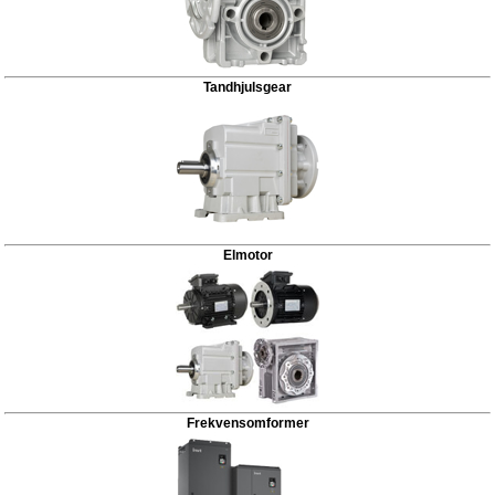
Tandhjulsgear
Elmotor
Frekvensomformer