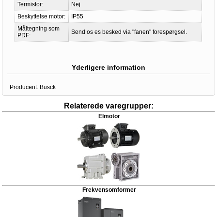
Termistor:
Nej
Beskyttelse motor:
IP55
Måltegning som
Send os es besked via "fanen" forespørgsel.
PDF:
Yderligere information
Producent:
Busck
Relaterede varegrupper:
Elmotor
Frekvensomformer