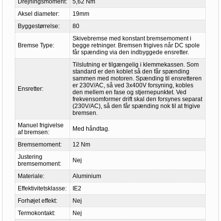
Drejningsmoment:
5,62 Nm
Aksel diameter:
19mm
Byggestørrelse:
80
Skivebremse med konstant bremsemoment i
Bremse Type:
begge retninger. Bremsen frigives når DC spole
får spænding via den indbyggede ensretter.
Tilslutning er tilgængelig i klemmekassen. Som
standard er den koblet så den får spænding
sammen med motoren. Spænding til ensretteren
er 230V/AC, så ved 3x400V forsyning, kobles
Ensretter:
den mellem en fase og stjernepunktet. Ved
frekvensomformer drift skal den forsynes separat
(230V/AC), så den får spænding nok til at frigive
bremsen.
Manuel frigivelse
Med håndtag.
af bremsen:
Bremsemoment:
12 Nm
Justering
Nej
bremsemoment:
Materiale:
Aluminium
Effektivitetsklasse:
IE2
Forhøjet effekt:
Nej
Termokontakt:
Nej