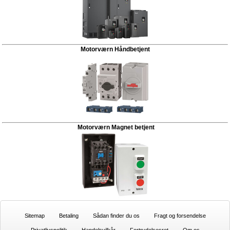
Motorværn Håndbetjent
Motorværn Magnet betjent
Sitemap
Betaling
Sådan finder du os
Fragt og forsendelse