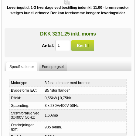
Leveringstid:
1-3 hverdage ved bestilling inden kl. 11.00 - bremsemotor
sælges kun til erhverv. Der kan forekomme længere leveringstider.
DKK 3231,25 inkl. moms
Antal:
Bestil
Specifikationer
Forespørgsel
Motortype:
3 faset elmotor med bremse
Byggeform IEC:
B5 "stor flange"
Effekt:
0,55kW | 0,75hk
Spænding:
3 x 230V/400V 50Hz
Strømforbrug ved
1,6 Amp
3x400V, 50Hz:
Omdrejninger
935 o/min.
rpm: