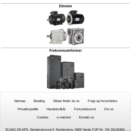
Elmotor
Frekvensomformer
Sitemap
Betaling
Sådan finder du os
Fragt og forsendelse
Privatlivspolitik
Handelsvilkår
Fortrydelsesret
Om os
Cookies
e-mærket
Kontakt os
ELSAG.DK APS, Sønderskovvej 9, Nordenskov, 6800 Varde CVR Nr.: DK 29133484,