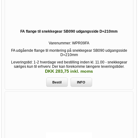
FA flange til snekkegear SB090 udgangsside D=210mm
Varenummer:
WPR09FA
FA udgående flange til montering på snekkegear SB090 udgangsside
D=210mm
Leveringstid: 1-2 hverdage ved bestilling inden kl. 11.00 - snekkegear
sælges kun til erhverv. Der kan forekomme længere leveringstider.
DKK 283,75 inkl. moms
Bestil
INFO