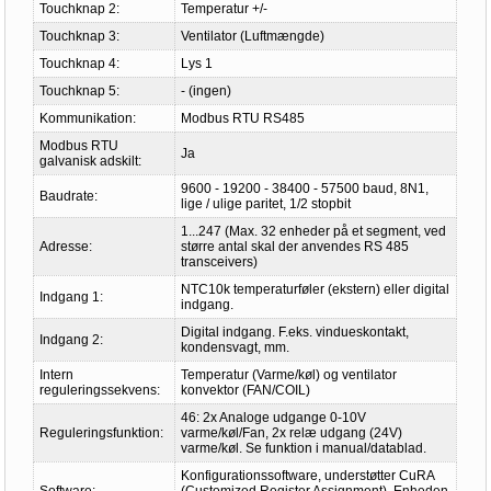
Touchknap 2:
Temperatur +/-
Touchknap 3:
Ventilator (Luftmængde)
Touchknap 4:
Lys 1
Touchknap 5:
- (ingen)
Kommunikation:
Modbus RTU RS485
Modbus RTU
Ja
galvanisk adskilt:
9600 - 19200 - 38400 - 57500 baud, 8N1,
Baudrate:
lige / ulige paritet, 1/2 stopbit
1...247 (Max. 32 enheder på et segment, ved
Adresse:
større antal skal der anvendes RS 485
transceivers)
NTC10k temperaturføler (ekstern) eller digital
Indgang 1:
indgang.
Digital indgang. F.eks. vindueskontakt,
Indgang 2:
kondensvagt, mm.
Intern
Temperatur (Varme/køl) og ventilator
reguleringssekvens:
konvektor (FAN/COIL)
46: 2x Analoge udgange 0-10V
Reguleringsfunktion:
varme/køl/Fan, 2x relæ udgang (24V)
varme/køl. Se funktion i manual/datablad.
Konfigurationssoftware, understøtter CuRA