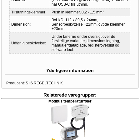
Software:
(Customized Register Assignment). Enheden
har USB-C tilslutning.
Tilslutningsklemmer:
Push in klemmer, 0,2 - 1,5 mm²
BxHxD: 112 x 89,5 x 24mm,
Dimension:
Sensorbeskyttelse +22mm, dybde klemmer
+23mm
Under fanerne er der oversigt over de
forskellige varianter, dimensionstegning,
Udførlig beskrivelse:
manualer/datablade, registeroversigt og
software tool.
Yderligere information
Producent:
S+S REGELTECHNIK
Relaterede varegrupper:
Modbus temperaturføler