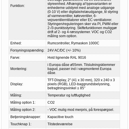
styreenhed. Afhængig af typevarianten er
Funktion:
enhederne udstyret med analoge udgange
(0-10 V) eller digitale/relæudgange, til styring
af varmeventiler, køleventiler, 6-
vejsventilerntilatorer eller EC-ventilatorer.
Styringen/reguleringen sker via PI, PWM eller
2-/3-punktsstyring. Skiftefunktionen muliggør
drift af 2- og 4-rørssystemer. VOC og CO2
måling som option.
Enhed:
Rumcontroller, Rymaskon 1000C
Forsyningsspænding:
24V AC/DC (+/- 10%)
Farve:
Hvid lignende RAL 9016
i Europa dåse ø55mm. Tilslutningsklemmer
Montering:
bagud, passer ind i vægmonteret Europa
dåse.
TFT-Display, 2" (41 x 30 mm), 320 x 240 x 3
Display:
pixels (RGB), LED-baggrundsbelysning,
betragtningsvinkel ± 85°
Måling:
Temperatur og luftfugtighed
Måling option 1:
CO2
Måling option 2:
- VOC mulig mod merpris, på forespørgsel.
Betjeningsknapper:
Kapacitive touch
Touchknap 1:
Tilstedeværelse