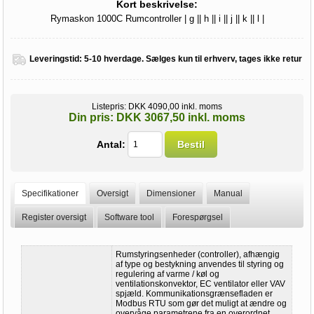
Kort beskrivelse:
Rymaskon 1000C Rumcontroller | g || h || i || j || k || l |
Leveringstid:
5-10 hverdage. Sælges kun til erhverv, tages ikke retur
Listepris:
DKK 4090,00 inkl. moms
Din pris:
DKK 3067,50 inkl. moms
Antal:
Bestil
Specifikationer
Oversigt
Dimensioner
Manual
Register oversigt
Software tool
Forespørgsel
Rumstyringsenheder (controller), afhængig
af type og bestykning anvendes til styring og
regulering af varme / køl og
ventilationskonvektor, EC ventilator eller VAV
spjæld. Kommunikationsgrænsefladen er
Modbus RTU som gør det muligt at ændre og
overvåge parametrene fra en overordnet