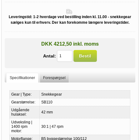
Leveringstid:
1-2 hverdage ved bestilling inden kl. 11.00 - snekkegear
sælges kun til erhverv. Der kan forekomme længere leveringstider.
DKK 4212,50 inkl. moms
Antal:
Bestil
Specifikationer
Forespørgsel
Gear | Type:
Snekkegear
Gearstørrelse:
SB110
Udgående
42 mm
hulaksel:
Udveksling |
1400 rpm
30:1 | 47 rpm
motor:
Motorflange:
B5 byggestørrelse 100/112